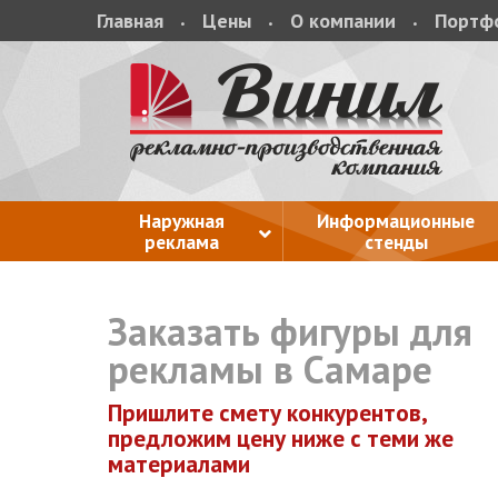
Главная
Цены
О компании
Портф
Наружная
Информационные
реклама
стенды
Заказать фигуры для
рекламы в Самаре
Пришлите смету конкурентов,
предложим цену ниже с теми же
материалами