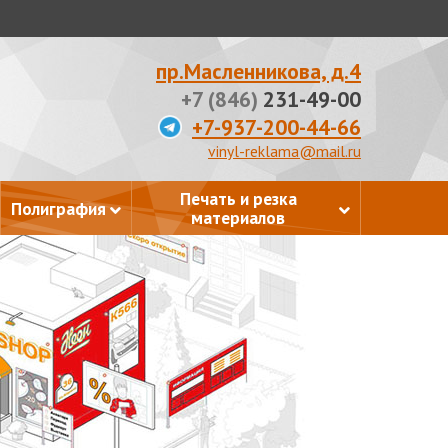
пр.Масленникова, д.4
+7 (846)
231-49-00
+7-937-200-44-66
vinyl-reklama@mail.ru
Печать и резка
Полиграфия
материалов