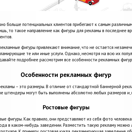
но больше потенциальных клиентов прибегают к самым различным 
шь, то такое направление как фигуры для рекламы в последнее в
иентов.
екламные фигуры привлекают внимание, что не остается незамеч
ламирующие те или иные услуги. Однако, несмотря на всю их попу
 давайте подробнее рассмотрим все особенности рекламных фигу
Особенности рекламных фигур
рекламы – это размеры. В отличие от стандартной баннерной рекл
ые штендеры могут быть выполнены абсолютно любых размеров и, к
Ростовые фигуры
вые фигуры. Как правило, они представляют из себя фото человек
люда в каком-нибудь заведении. Разместить такую рекламу можно 
 тротуаре. К примеру, ростовая кукла, рекламирующая заведение 