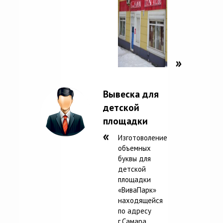
Вывеска для
детской
площадки
Изготоволение
объемных
буквы для
детской
площадки
«ВиваПарк»
находящейся
по адресу
г.Самара,