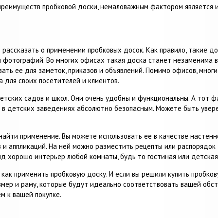
преимуществ пробковой доски, немаловажным фактором является и
т рассказать о применении пробковых досок. Как правило, такие д
 фотографий. Во многих офисах такая доска станет незаменима в
ать ее для заметок, приказов и объявлений. Помимо офисов, мног
 для своих посетителей и клиентов.
тских садов и школ. Они очень удобны и функциональны. А тот фа
е в детских заведениях абсолютно безопасным. Можете быть увере
айти применение. Вы можете использовать ее в качестве настенн
и аппликаций. На ней можно разместить рецепты или распорядок д
вид хорошо интерьер любой комнаты, будь то гостиная или детская
 как применить пробковую доску. И если вы решили купить пробков
мер и раму, которые будут идеально соответствовать вашей обст
м к вашей покупке.