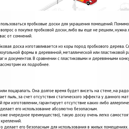
 пользоваться пробковые доски для украшения помещений. Помим
вопрос о покупке пробковой доски, либо вы еще не решили, нужна 
вас от сомнений.
обковая доска изготавливается из коры пород пробкового дерева. 
гольной формы в деревянной, металлической или пластиковой раме
маг и документов. В сравнении с пластиковыми и деревянными кон
рассмотрим их подробнее.
или поцарапать. Она долгое время будет висеть на стене, на радо
ет пыль, за счет отсутствия статического эффекта у данного мат
 при изготовлении, гарантирует отсутствие каких-либо аллергичес
 делает его использование абсолютно безопасным.
 тоже очередное преимущество), такую доску очень легко самостоя
 креплений.
то делает его безопасным для использования в жилых помещениях.