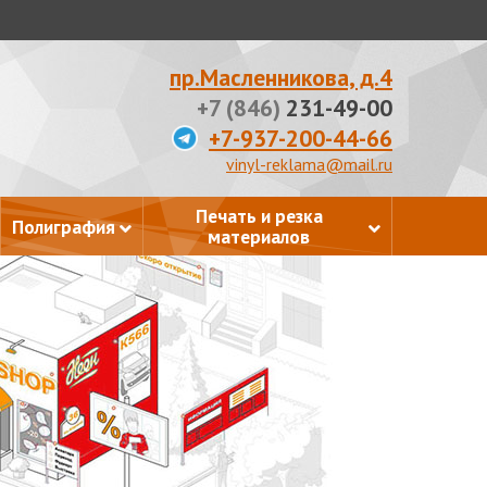
пр.Масленникова, д.4
+7 (846)
231-49-00
+7-937-200-44-66
vinyl-reklama@mail.ru
Печать и резка
Полиграфия
материалов