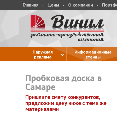
Главная
Цены
О компании
Портф
Наружная
Информационные
реклама
стенды
Пробковая доска в
Самаре
Пришлите смету конкурентов,
предложим цену ниже с теми же
материалами