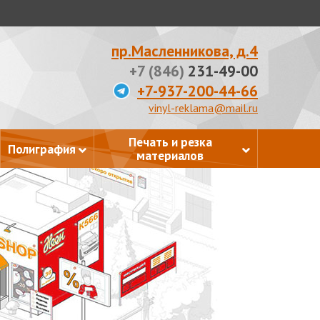
пр.Масленникова, д.4
+7 (846)
231-49-00
+7-937-200-44-66
vinyl-reklama@mail.ru
Печать и резка
Полиграфия
материалов