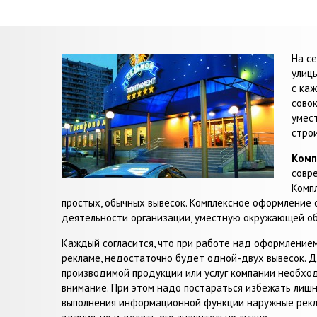
На с
улиц
с ка
сово
умес
стро
Комп
совре
Комп
простых, обычных вывесок. Комплексное оформление 
деятельности организации, уместную окружающей об
Каждый согласится, что при работе над оформление
рекламе, недостаточно будет одной-двух вывесок. Д
производимой продукции или услуг компании необхо
внимание. При этом надо постараться избежать лишни
выполнения информационной функции наружные рекл