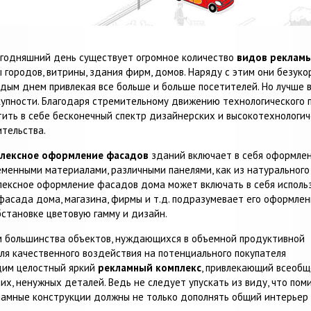
егодняшний день существует огромное количество
видов реклам
ы городов, витрины, здания фирм, домов. Наряду с этим они без
ждым днем привлекая все больше и больше посетителей. Но лучше в
купности. Благодаря стремительному движению технологического 
тить в себе бесконечный спектр дизайнерских и высокотехнологи
ительства.
лексное оформление фасадов
зданий включает в себя оформле
менными материалами, различными панелями, как из натурального 
лексное оформление фасадов дома может включать в себя использ
фасада дома, магазина, фирмы и т.д. подразумевает его оформле
становке цветовую гамму и дизайн.
м большинства объектов, нуждающихся в объемной продуктивной
ля качественного воздействия на потенциального покупателя
дим целостный яркий
рекламный комплекс
, привлекающий всеобщ
х, ненужных деталей. Ведь не следует упускать из виду, что пом
амные конструкции должны не только дополнять общий интерьер