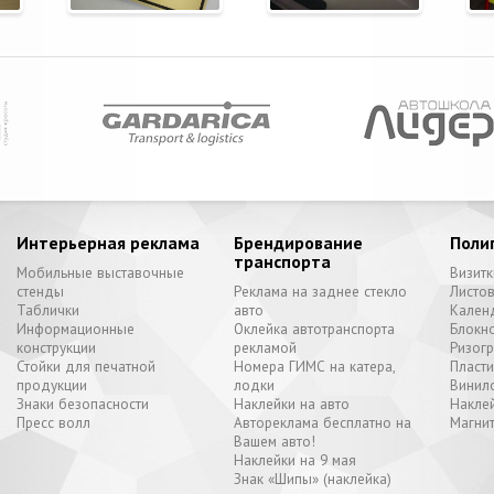
Интерьерная реклама
Брендирование
Поли
транспорта
Мобильные выставочные
Визитк
стенды
Реклама на заднее стекло
Листо
Таблички
авто
Кален
Информационные
Оклейка автотранспорта
Блокн
конструкции
рекламой
Ризог
Стойки для печатной
Номера ГИМС на катера,
Пласт
продукции
лодки
Винил
Знаки безопасности
Наклейки на авто
Наклей
Пресс волл
Автореклама бесплатно на
Магни
Вашем авто!
Наклейки на 9 мая
Знак «Шипы» (наклейка)