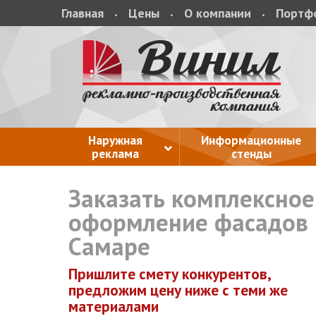
Главная
Цены
О компании
Портф
Наружная
Информационные
реклама
стенды
Заказать комплексное
оформление фасадов 
Самаре
Пришлите смету конкурентов,
предложим цену ниже с теми же
материалами