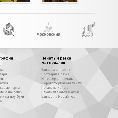
графия
Печать и резка
материалов
и
вки
Баннеры и перетяги
дари
Плоттерная резка
оты
Интерьерная печать
рафия
Широкоформатная печать
иковые карты
Печать на холсте
овые наклейки
Печать плакатов и афиш
ки на ноутбуки
Баннер на Новый Год
ты