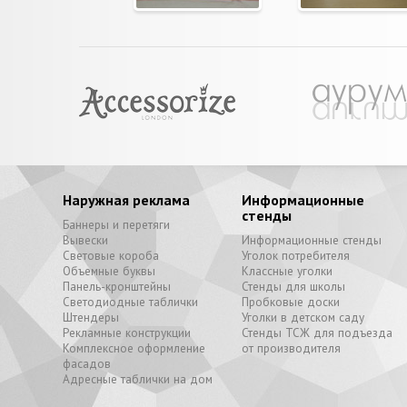
Наружная реклама
Информационные
стенды
Баннеры и перетяги
Вывески
Информационные стенды
Световые короба
Уголок потребителя
Объемные буквы
Классные уголки
Панель-кронштейны
Стенды для школы
Светодиодные таблички
Пробковые доски
Штендеры
Уголки в детском саду
Рекламные конструкции
Стенды ТСЖ для подъезда
Комплексное оформление
от производителя
фасадов
Адресные таблички на дом