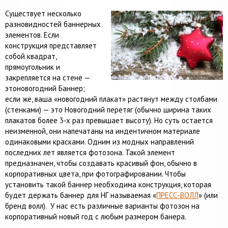
Существует несколько
разновидностей баннерных
элементов. Если
конструкция представляет
собой квадрат,
прямоугольник и
закрепляется на стене —
этоновогодний Баннер;
если же, ваша «новогодний плакат» растянут между столбами
(стенками) — это Новогодний перетяг (обычно ширина таких
плакатов более 3‐х раз превышает высоту). Но суть остается
неизменной, они напечатаны на индентичном материале
одинаковыми красками. Одним из модных направлений
последних лет является фотозона. Такой элемент
предназначен, чтобы создавать красивый фон, обычно в
корпоративных цвета, при фотографировании. Чтобы
установить такой баннер необходима конструкция, которая
будет держать баннер для НГ называемая «
ПРЕСС-ВОЛЛ
» (или
бренд волл). У нас есть различные варианты фотозон на
корпоративный новый год с любым размером банера.