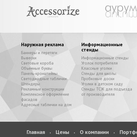
Наружная реклама
Информационные
стенды
Баннеры и перетяги
Вывески
Информационные стенды
Световые короба
Уголок потребителя
Объемные буквы
Классные уголки
Панель-кронштейны
Стенды для школы
Светодиодные таблички
Пробковые доски
Штендеры
Уголки в детском саду
Рекламные конструкции
Стенды ТСЖ для подъезда
Комплексное оформление
от производителя
фасадов
Адресные таблички на дом
Главная
Цены
О компании
Портф