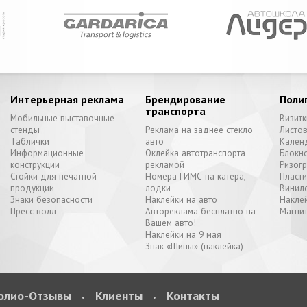
Интерьерная реклама
Брендирование
Поли
транспорта
Мобильные выставочные
Визитк
стенды
Реклама на заднее стекло
Листо
Таблички
авто
Кален
Информационные
Оклейка автотранспорта
Блокн
конструкции
рекламой
Ризог
Стойки для печатной
Номера ГИМС на катера,
Пласт
продукции
лодки
Винил
Знаки безопасности
Наклейки на авто
Наклей
Пресс волл
Автореклама бесплатно на
Магни
Вашем авто!
Наклейки на 9 мая
Знак «Шипы» (наклейка)
олио-Отзывы
Клиенты
Контакты