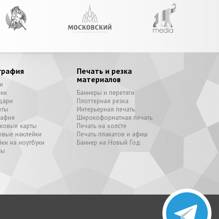
графия
Печать и резка
материалов
и
вки
Баннеры и перетяги
дари
Плоттерная резка
оты
Интерьерная печать
рафия
Широкоформатная печать
иковые карты
Печать на холсте
овые наклейки
Печать плакатов и афиш
ки на ноутбуки
Баннер на Новый Год
ты