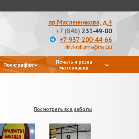
пр.Масленникова, д.4
+7 (846)
231-49-00
+7-937-200-44-66
vinyl-reklama@mail.ru
Печать и резка
Полиграфия
материалов
Посмотреть все работы