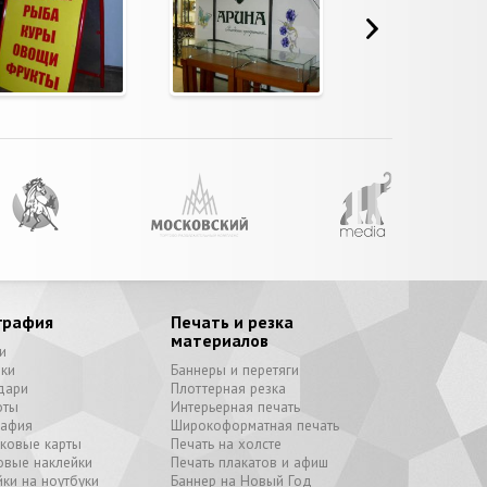
графия
Печать и резка
материалов
и
вки
Баннеры и перетяги
дари
Плоттерная резка
оты
Интерьерная печать
рафия
Широкоформатная печать
иковые карты
Печать на холсте
овые наклейки
Печать плакатов и афиш
ки на ноутбуки
Баннер на Новый Год