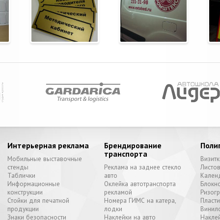
Интерьерная реклама
Брендирование
Поли
транспорта
Мобильные выставочные
Визитк
стенды
Реклама на заднее стекло
Листо
Таблички
авто
Кален
Информационные
Оклейка автотранспорта
Блокн
конструкции
рекламой
Ризог
Стойки для печатной
Номера ГИМС на катера,
Пласт
продукции
лодки
Винил
Знаки безопасности
Наклейки на авто
Наклей